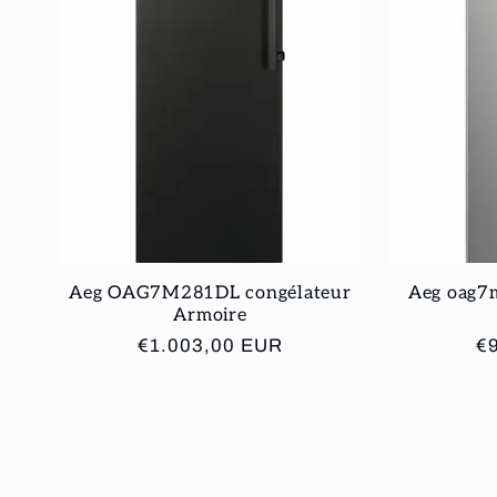
Aeg OAG7M281DL congélateur
Aeg oag7
Armoire
Prix
€1.003,00 EUR
Pr
€
habituel
ha