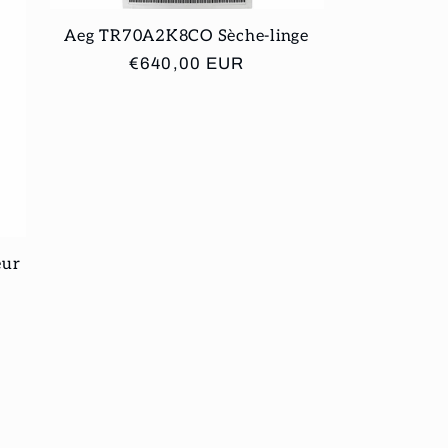
Aeg TR70A2K8CO Sèche-linge
Prix
€640,00 EUR
habituel
eur