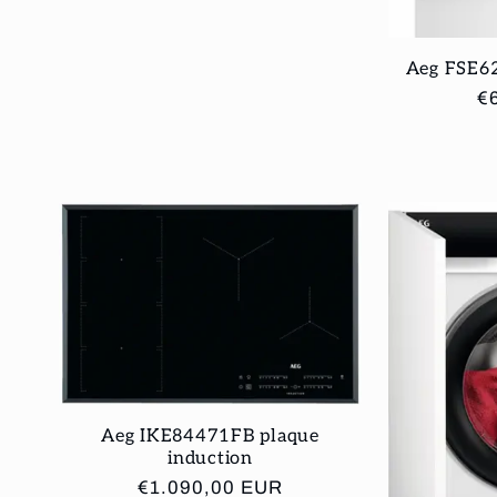
Aeg FSE62
Pr
€
ha
Aeg IKE84471FB plaque
induction
Prix
€1.090,00 EUR