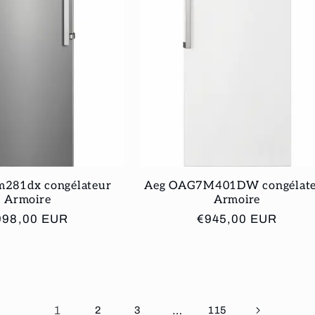
m281dx congélateur
Aeg OAG7M401DW congélat
Armoire
Armoire
ix
998,00 EUR
Prix
€945,00 EUR
bituel
habituel
1
…
2
3
115