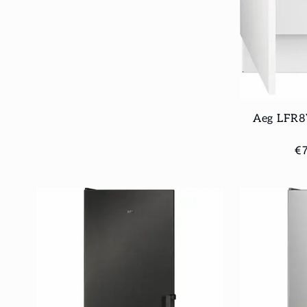
habituel
Aeg LFR8
Pr
€
ha