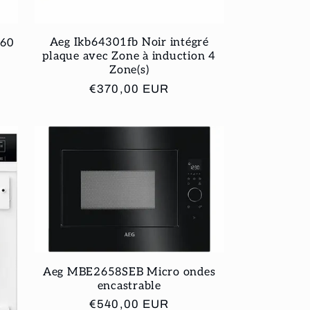
Aeg Ikb64301fb Noir intégré
 60
plaque avec Zone à induction 4
Zone(s)
Prix
€370,00 EUR
habituel
Aeg MBE2658SEB Micro ondes
encastrable
Prix
€540,00 EUR