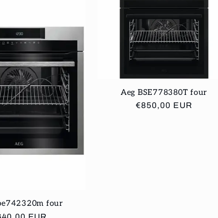
Aeg BSE778380T four
Prix
€850,00 EUR
habituel
pe742320m four
ix
640,00 EUR