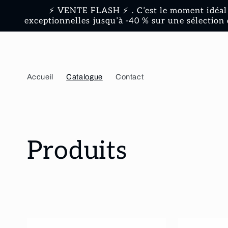
et
⚡ VENTE FLASH ⚡ . C’est le moment idéal 
passer
exceptionnelles jusqu’à -40 % sur une sélection 
au
contenu
Accueil
Catalogue
Contact
C
Produits
o
l