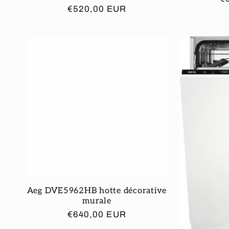
:
Prix
€520,00 EUR
ha
habituel
Aeg DVE5962HB hotte décorative
murale
Prix
€640,00 EUR
habituel