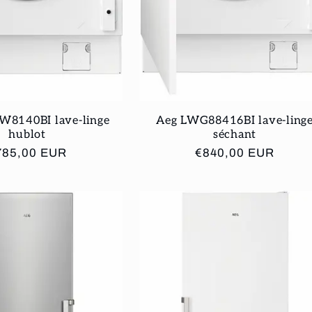
W8140BI lave-linge
Aeg LWG88416BI lave-ling
hublot
séchant
ix
785,00 EUR
Prix
€840,00 EUR
bituel
habituel