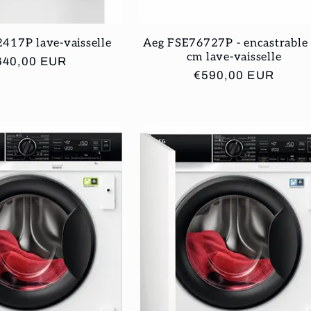
417P lave-vaisselle
Aeg FSE76727P - encastrable
cm lave-vaisselle
ix
640,00 EUR
Prix
€590,00 EUR
bituel
habituel