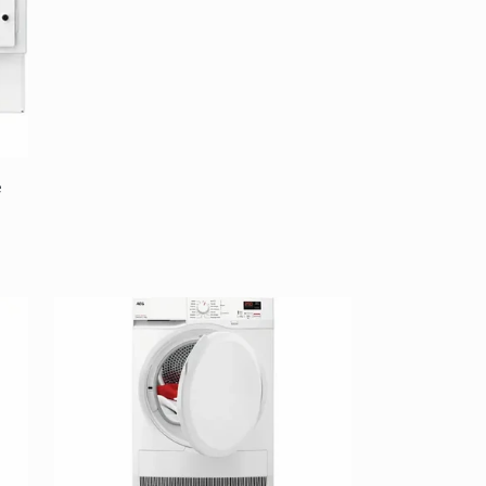
habituel
e