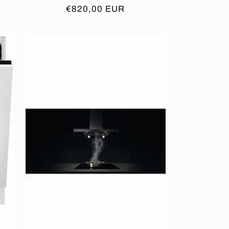
Prix
€820,00 EUR
habituel