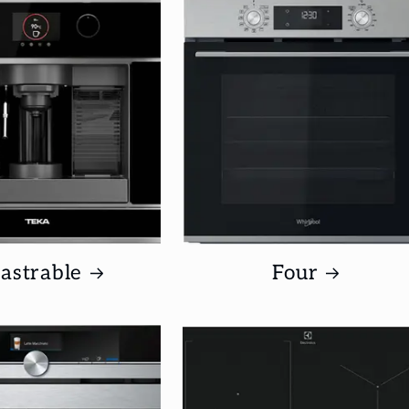
astrable
Four