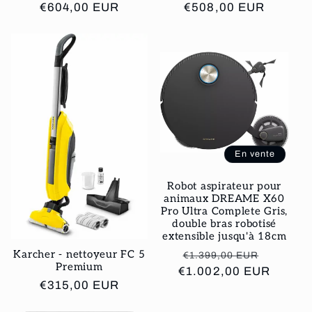
Prix
€604,00 EUR
Prix
€508,00 EUR
habituel
habituel
En vente
Robot aspirateur pour
animaux DREAME X60
Pro Ultra Complete Gris,
double bras robotisé
extensible jusqu'à 18cm
Prix
Prix
Karcher - nettoyeur FC 5
€1.399,00 EUR
Premium
€1.002,00 EUR
habituel
promoti
Prix
€315,00 EUR
habituel