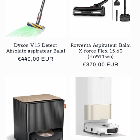
Dyson V15 Detect
Rowenta Aspirateur Balai
Absolute aspirateur Balai
X-force Flex 15.60
(rh99f1wo)
Prix
€440,00 EUR
Prix
€370,00 EUR
habituel
habituel