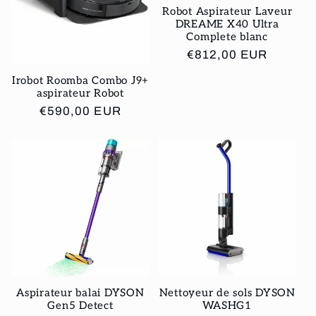
Robot Aspirateur Laveur
DREAME X40 Ultra
Complete blanc
Prix
€812,00 EUR
habituel
Irobot Roomba Combo J9+
aspirateur Robot
Prix
€590,00 EUR
habituel
Aspirateur balai DYSON
Nettoyeur de sols DYSON
Gen5 Detect
WASHG1