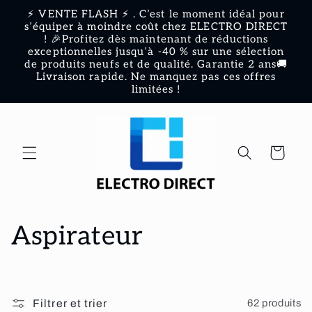
et
⚡ VENTE FLASH ⚡ . C’est le moment idéal pour
passer
s’équiper à moindre coût chez ELECTRO DIRECT
au
! 🎉Profitez dès maintenant de réductions
contenu
exceptionnelles jusqu’à -40 % sur une sélection
de produits neufs et de qualité. Garantie 2 ans🚚
Livraison rapide. Ne manquez pas ces offres
limitées !
Panier
C
Aspirateur
o
l
Filtrer et trier
62 produits