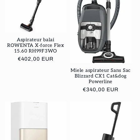
Aspirateur balai
ROWENTA X-force Flex
15.60 RH99F3WO
Prix
€402,00 EUR
habituel
Miele aspirateur Sans Sac
Blizzard CX1 Cat&dog
Powerline
Prix
€340,00 EUR
habituel