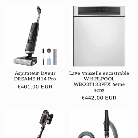
l
e
c
t
i
Aspirateur laveur
Lave vaisselle encastrable
o
DREAME H14 Pro
WHIRLPOOL
WBO3T133PFX 6ème
Prix
€401,00 EUR
n
sens
habituel
Prix
€442,00 EUR
:
habituel