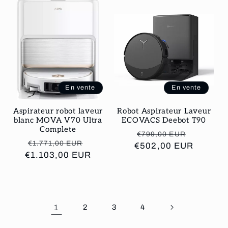
En vente
En vente
Aspirateur robot laveur
Robot Aspirateur Laveur
blanc MOVA V70 Ultra
ECOVACS Deebot T90
Complete
Prix
Prix
€799,00 EUR
Prix
Prix
€1.771,00 EUR
€502,00 EUR
habituel
promoti
€1.103,00 EUR
habituel
promotionnel
1
2
3
4