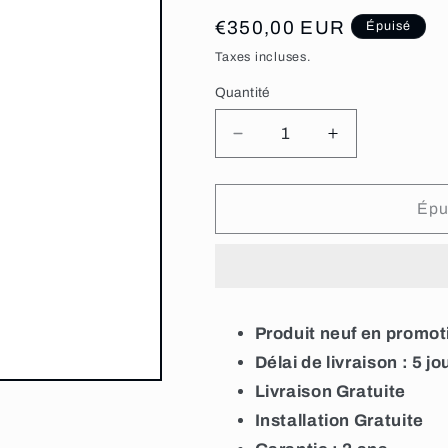
Prix
€350,00 EUR
Épuisé
habituel
Taxes incluses.
Quantité
Réduire
Augmenter
la
la
quantité
quantité
de
de
Épu
Cave
Cave
à
à
vin
vin
vieillissement
vieillissement
HAIER
HAIER
Produit neuf en promot
HWS84GA
HWS84GA
WINE
WINE
Délai de livraison : 5 jo
BANK
BANK
Livraison Gratuite
50
50
Installation Gratuite
SERIES
SERIES