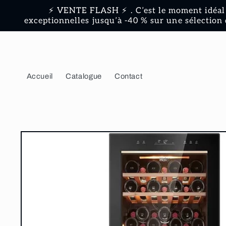
et
⚡ VENTE FLASH ⚡ . C’est le moment idéal 
passer
exceptionnelles jusqu’à -40 % sur une sélection 
au
contenu
Accueil
Catalogue
Contact
Passer aux
informations
produits