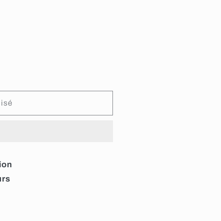
isé
ion
urs