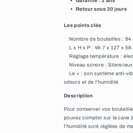
Garantie : 2 ans
5
5
Retour sous 30 jours
Les points clés
Nombre de bouteilles : 84 -
L x H x P : 49.7 x 127 x 58
Réglage température : élect
Niveau sonore : Silencieux
Le + : son système anti-vibrat
odeurs et de l'humidité
Description
Pour conserver vos bouteille
pouvez compter sur la cave
l'humidité sont réglées de m